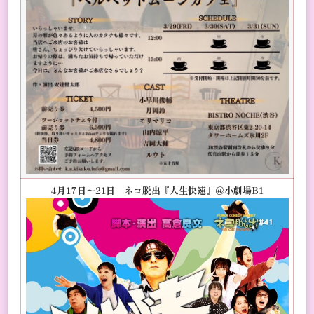
4月17日〜21日 ネコ脱出『人生快速』＠小劇場B1