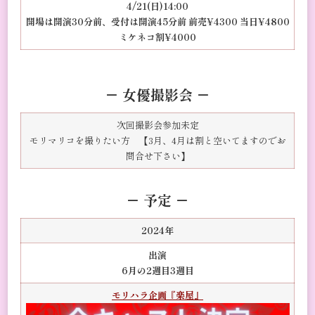
4/21(日)14:00
開場は開演30分前、受付は開演45分前 前売¥4300 当日¥4800
ミケネコ割¥4000
－ 女優撮影会 －
次回撮影会参加未定
モリマリコを撮りたい方 【3月、4月は割と空いてますのでお
問合せ下さい】
－
予定
－
2024年
出演
6月の2週目3週目
モリハラ企画『楽屋』