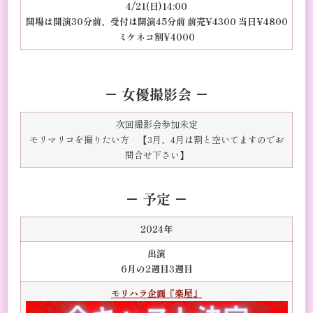
4/21(日)14:00
開場は開演30分前、受付は開演45分前 前売¥4300 当日¥4800
ミケネコ割¥4000
－ 女優撮影会 －
次回撮影会参加未定
モリマリコを撮りたい方 【3月、4月は割と空いてますのでお
問合せ下さい】
－
予定
－
2024年
出演
6月の2週目3週目
モリハラ企画『楽屋』