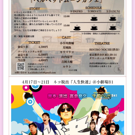
4月17日〜21日 ネコ脱出『人生快速』＠小劇場B1